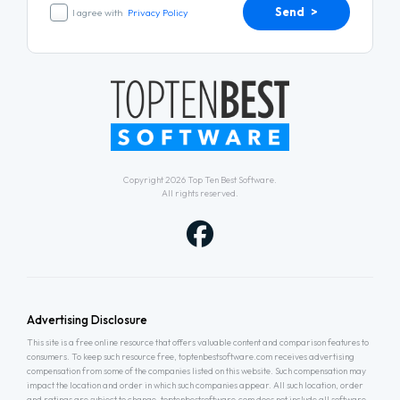
Send >
I agree with
Privacy Policy
Copyright 2026
Top Ten Best Software
.
All rights reserved.
Advertising Disclosure
This site is a free online resource that offers valuable content and comparison features to
consumers. To keep such resource free, toptenbestsoftware.com receives advertising
compensation from some of the companies listed on this website. Such compensation may
impact the location and order in which such companies appear. All such location, order
and ratings are subject to change. toptenbestsoftware.com does not include all software