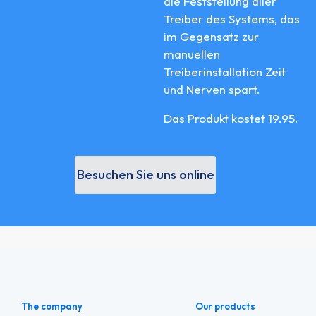
die Feststellung aller
Treiber des Systems, das
im Gegensatz zur
manuellen
Treiberinstallation Zeit
und Nerven spart.
Das Produkt kostet 19.95.
Besuchen Sie uns online
The company
Our products