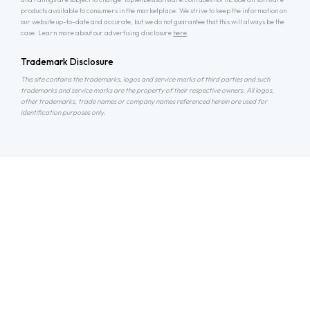
products available to consumers in the marketplace. We strive to keep the information on
our website up-to-date and accurate, but we do not guarantee that this will always be the
case. Learn more about our advertising disclosure
here
.
Trademark Disclosure
This site contains the trademarks, logos and service marks of third parties and such
trademarks and service marks are the property of their respective owners. All logos,
other trademarks, trade names or company names referenced herein are used for
identification purposes only.