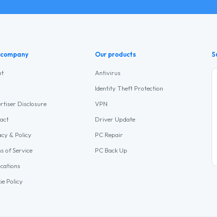
 company
Our products
S
ut
Antivirus
Identity Theft Protection
rtiser Disclosure
VPN
act
Driver Update
acy & Policy
PC Repair
s of Service
PC Back Up
ications
ie Policy