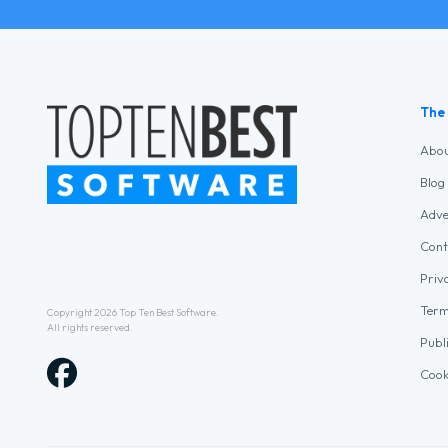
The
Abo
Blog
Adve
Cont
Priv
Term
Copyright 2026
Top Ten Best Software
.
All rights reserved.
Publ
Cook