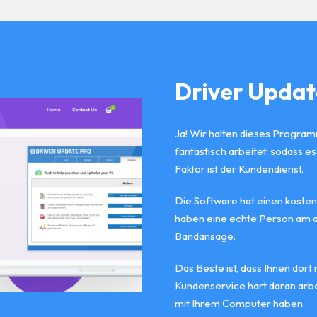
Driver Upda
Ja! Wir halten dieses Programm
fantastisch arbeitet, sodass 
Faktor ist der Kundendienst.
Die Software hat einen kosten
haben eine echte Person am a
Bandansage.
Das Beste ist, dass Ihnen dort
Kundenservice hart daran arbe
mit Ihrem Computer haben.