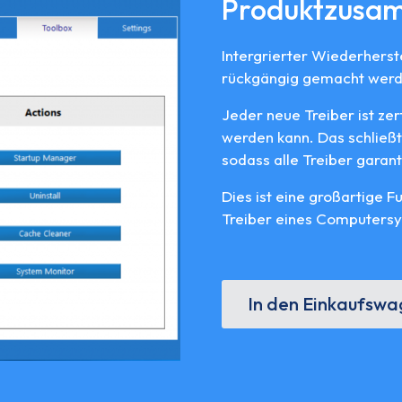
Produktzusa
Intergrierter Wiederherste
rückgängig gemacht werd
Jeder neue Treiber ist zer
werden kann. Das schließt 
sodass alle Treiber garant
Dies ist eine großartige F
Treiber eines Computersys
In den Einkaufsw