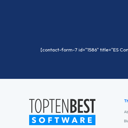
[contact-form-7 id="1586" title="ES Co
T
A
Bl