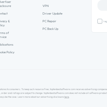
vertiser
sclosure
VPN
ntact
Driver Update
ivacy &
PC Repair
I a
licy
PC Back Up
rms of
rvice
blications
okie Policy
 features to consumers. To keep such resource free, toptenbestsoftware.com receives advertising compens
, order and ratings are subject to change. toptenbestsoftware.com does not include all software product
always be the case. Learn more about our advertising disclosure
here
.