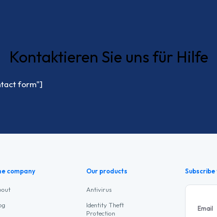
Kontaktieren Sie uns für Hilfe
ntact form"]
he company
Our products
Subscribe 
bout
Antivirus
og
Identity Theft
Email
Protection