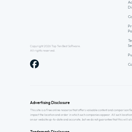
Ad
Di
Co
Pr
Po
Te
Se
Copyright 2026
Top Ten Best Software
.
All rights reserved.
Pu
Co
Advertising Disclosure
This site is a free online resource that offers valuable content and comparison
impact the location and order in which such companies appear. All such location
on our website up-to-date and accurate, but we do not guarantee that this will 
Trademark Disclosure