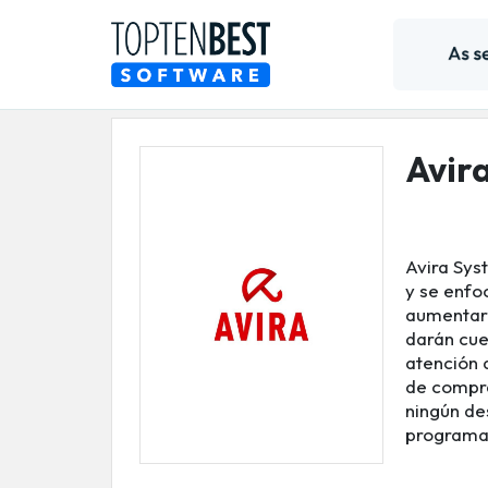
Avir
Avira Sys
y se enfo
aumentar 
darán cue
atención 
de compra
ningún de
programa