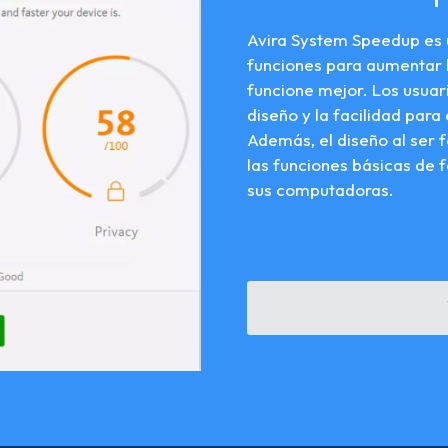
Avira System Speedup es
funciones para aumentar l
funcione mejor. Los usuar
diseño y la facilidad para
Además, el diseño al ser fá
las funciones básicas de 
sus computadoras.