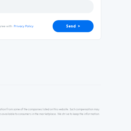
Send >
gree with
Privacy Policy
ation from some of the companies listed on this website. Such compensation may
s available to consumers in the marketplace. We strive to keep the information