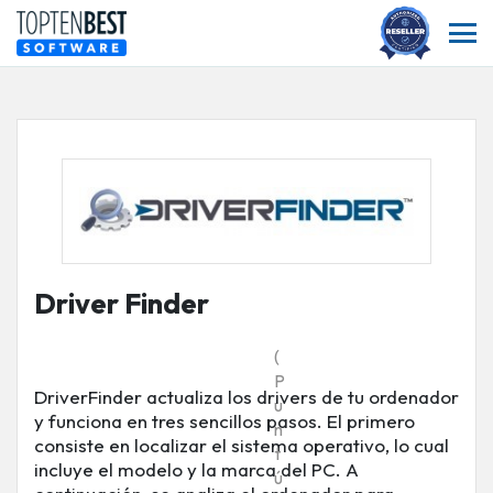
Driver Finder
(
P
DriverFinder actualiza los drivers de tu ordenador
u
y funciona en tres sencillos pasos. El primero
n
consiste en localizar el sistema operativo, lo cual
t
incluye el modelo y la marca del PC. A
ú