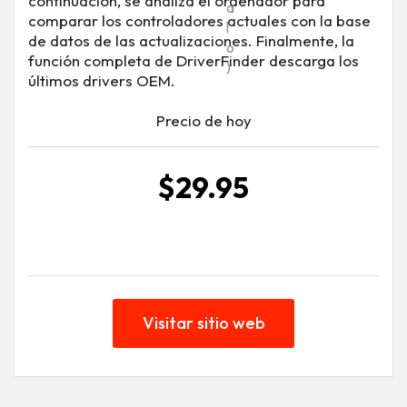
continuación, se analiza el ordenador para
a
comparar los controladores actuales con la base
l
de datos de las actualizaciones. Finalmente, la
o
función completa de DriverFinder descarga los
)
últimos drivers OEM.
Precio de hoy
$29.95
Visitar sitio web