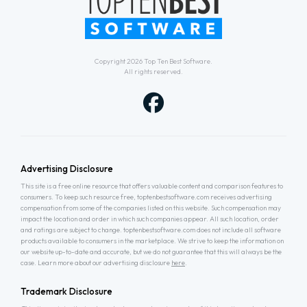
Copyright 2026
Top Ten Best Software
.
All rights reserved.
Advertising Disclosure
This site is a free online resource that offers valuable content and comparison features to
consumers. To keep such resource free, toptenbestsoftware.com receives advertising
compensation from some of the companies listed on this website. Such compensation may
impact the location and order in which such companies appear. All such location, order
and ratings are subject to change. toptenbestsoftware.com does not include all software
products available to consumers in the marketplace. We strive to keep the information on
our website up-to-date and accurate, but we do not guarantee that this will always be the
case. Learn more about our advertising disclosure
here
.
Trademark Disclosure