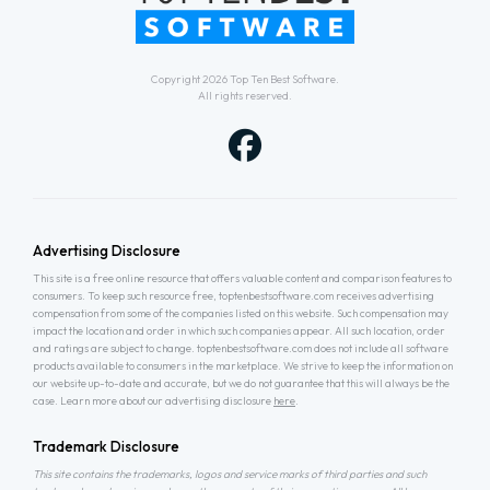
Copyright 2026
Top Ten Best Software
.
All rights reserved.
Advertising Disclosure
This site is a free online resource that offers valuable content and comparison features to
consumers. To keep such resource free, toptenbestsoftware.com receives advertising
compensation from some of the companies listed on this website. Such compensation may
impact the location and order in which such companies appear. All such location, order
and ratings are subject to change. toptenbestsoftware.com does not include all software
products available to consumers in the marketplace. We strive to keep the information on
our website up-to-date and accurate, but we do not guarantee that this will always be the
case. Learn more about our advertising disclosure
here
.
Trademark Disclosure
This site contains the trademarks, logos and service marks of third parties and such