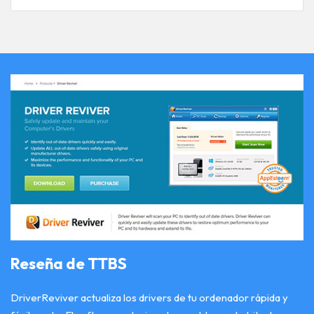
Reseña de TTBS
DriverReviver actualiza los drivers de tu ordenador rápida y