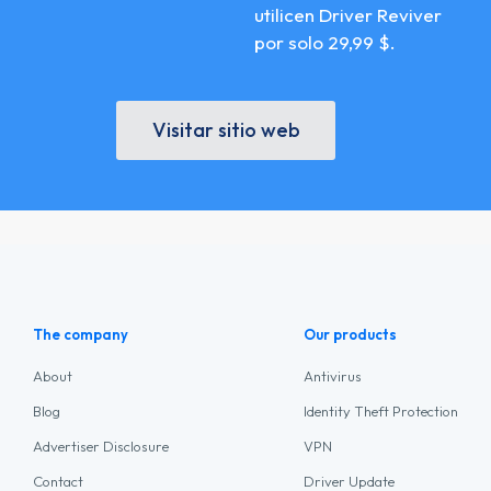
utilicen Driver Reviver
por solo 29,99 $.
Visitar sitio web
The company
Our products
About
Antivirus
Blog
Identity Theft Protection
Advertiser Disclosure
VPN
Contact
Driver Update