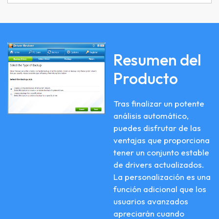
Resumen del
Producto
Tras finalizar un potente
análisis automático,
puedes disfrutar de las
ventajas que proporciona
tener un conjunto estable
de drivers actualizados.
La personalización es una
función adicional que los
usuarios avanzados
apreciarán cuando