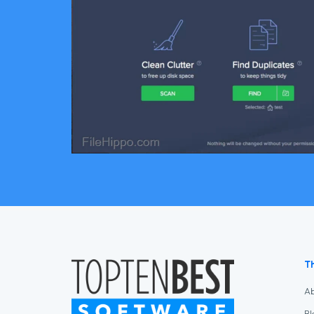
T
A
Bl