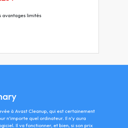
s avantages limités
mary
evée à Avast Cleanup, qui est certainement
our n’importe quel ordinateur. Il n’y aura
iciel. Il va fonctionner, et bien, si son prix