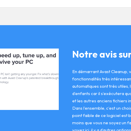
Notre avis su
En démarrant Avast Cleanup, v
fonctionnalités très intéressan
automatiques sont très utiles, 
d’enfants car il s’exécutera qua
et les autres anciens fichiers i
Dans l’ensemble, c’est un choix
point faible de ce logiciel est
moins que vous ne soyez un fa
voyez ici, il y a d’autres option