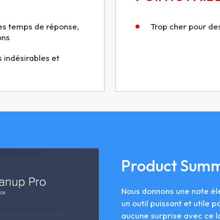
es temps de réponse,
Trop cher pour de
ons
 indésirables et
Product Sum
Nous donnons une note él
un outil puissant et utile p
aucune surprise avec ce log