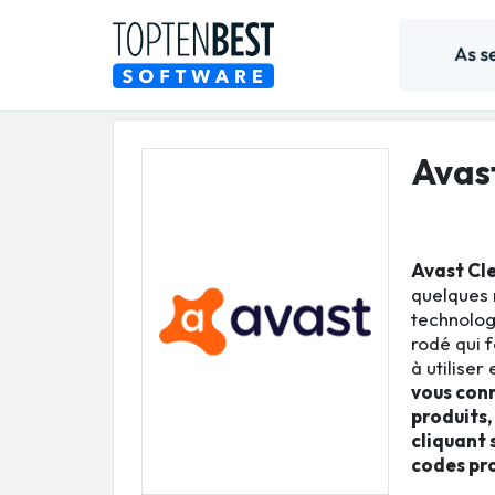
Avas
Avast Cl
quelques 
technologi
rodé qui 
à utiliser
vous conn
produits,
cliquant 
codes pr