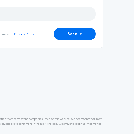
Send >
gree with
Privacy Policy
ation from some of the companies listed on this website. Such compensation may
s available to consumers in the marketplace. We strive to keep the information