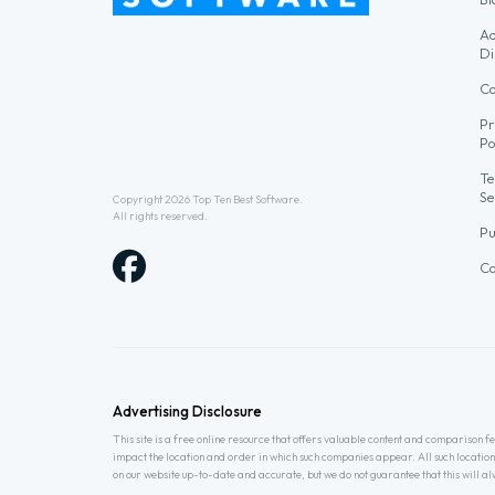
Ad
Di
Co
Pr
Po
Te
Se
Copyright 2026
Top Ten Best Software
.
All rights reserved.
Pu
Co
Advertising Disclosure
This site is a free online resource that offers valuable content and comparison
impact the location and order in which such companies appear. All such location
on our website up-to-date and accurate, but we do not guarantee that this will 