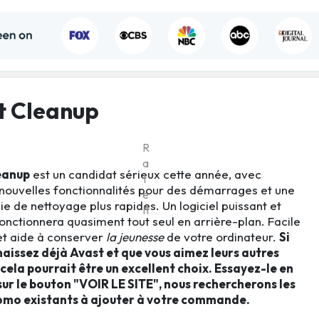
t Cleanup
R
a
eanup
est un candidat sérieux cette année, avec
t
nouvelles fonctionnalités pour des démarrages et une
e
e de nettoyage plus rapides. Un logiciel puissant et
It
fonctionnera quasiment tout seul en arrière-plan. Facile
 et aide à conserver
la jeunesse
de votre ordinateur.
Si
aissez déjà Avast et que vous aimez leurs autres
 cela pourrait être un excellent choix. Essayez-le en
sur le bouton "VOIR LE SITE", nous rechercherons les
omo existants à ajouter à votre commande.