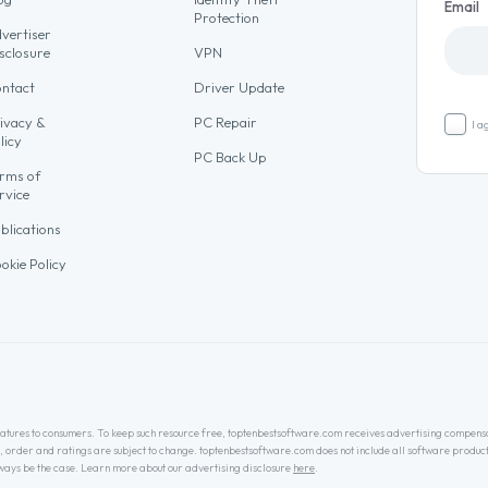
Email
Protection
vertiser
sclosure
VPN
ntact
Driver Update
ivacy &
PC Repair
I a
licy
PC Back Up
rms of
rvice
blications
okie Policy
 features to consumers. To keep such resource free, toptenbestsoftware.com receives advertising compens
, order and ratings are subject to change. toptenbestsoftware.com does not include all software product
always be the case. Learn more about our advertising disclosure
here
.