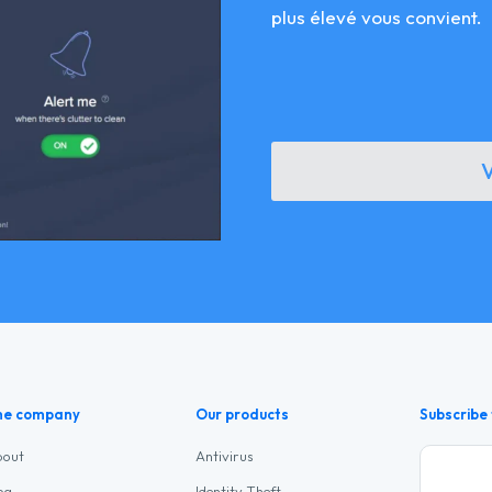
plus élevé vous convient.
he company
Our products
Subscribe 
bout
Antivirus
og
Identity Theft