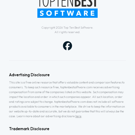
Copyright 2026
Top Ten Best Software
.
All rights reserved.
Advertising Disclosure
This site is a free online resource that offers valuable content and comparison features to
consumers. To keep such resource free, toptenbestsoftware.com receives advertising
compensation from some of the companies listed on this website. Such compensation may
impact the location and order in which such companies appear. All such location, order
and ratings are subject to change. toptenbestsoftware.com does not include all software
products available to consumers in the marketplace. We strive to keep the information on
our website up-to-date and accurate, but we do not guarantee that this will always be the
case. Learn more about our advertising disclosure
here
.
Trademark Disclosure