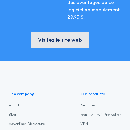
des avantages de ce
logiciel pour seulement
29,95 $.
Visitez le site web
The company
Our products
About
Antivirus
Blog
Identity Theft Protection
Advertiser Disclosure
VPN