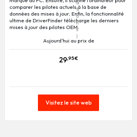
marque du PC. Ensuite, il scanne l'ordinateur pour
a
comparer les pilotes actuels à la base de
ti
données des mises à jour. Enfin, la fonctionnalité
o
ultime de DriverFinder télécharge les derniers
n
mises à jour des pilotes OEM.
s
)
Aujourd'hui au prix de
,95€
29
Visitez le site web