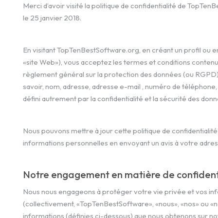
Merci d’avoir visité la politique de confidentialité de TopTe
le 25 janvier 2018.
En visitant TopTenBestSoftware.org, en créant un profil ou en
«site Web»), vous acceptez les termes et conditions contenus
règlement général sur la protection des données (ou RGPD).
savoir, nom, adresse, adresse e-mail , numéro de téléphone, co
défini autrement par la confidentialité et la sécurité des don
Nous pouvons mettre à jour cette politique de confidentiali
informations personnelles en envoyant un avis à votre adresse
Notre engagement en matière de confidenti
Nous nous engageons à protéger votre vie privée et vos info
(collectivement, «TopTenBestSoftware», «nous», «nos» ou «nos
informations (définies ci-dessous) que nous obtenons sur notr