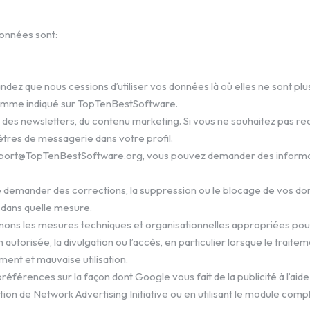
 données sont:
dez que nous cessions d’utiliser vos données là où elles ne sont plu
 comme indiqué sur TopTenBestSoftware.
es, des newsletters, du contenu marketing. Si vous ne souhaitez pas r
tres de messagerie dans votre profil.
pport@TopTenBestSoftware.org, vous pouvez demander des informatio
 de demander des corrections, la suppression ou le blocage de vos 
t dans quelle mesure.
 prenons les mesures techniques et organisationnelles appropriées pou
 non autorisée, la divulgation ou l’accès, en particulier lorsque le tr
ment et mauvaise utilisation.
des préférences sur la façon dont Google vous fait de la publicité à 
ion de Network Advertising Initiative ou en utilisant le module com