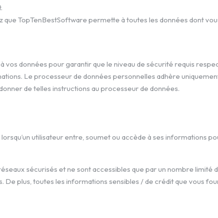
.
tez que TopTenBestSoftware permette à toutes les données dont vous
os données pour garantir que le niveau de sécurité requis respect
informations. Le processeur de données personnelles adhère uniqueme
donner de telles instructions au processeur de données.
rsqu’un utilisateur entre, soumet ou accède à ses informations pou
éseaux sécurisés et ne sont accessibles que par un nombre limité d
s. De plus, toutes les informations sensibles / de crédit que vous f