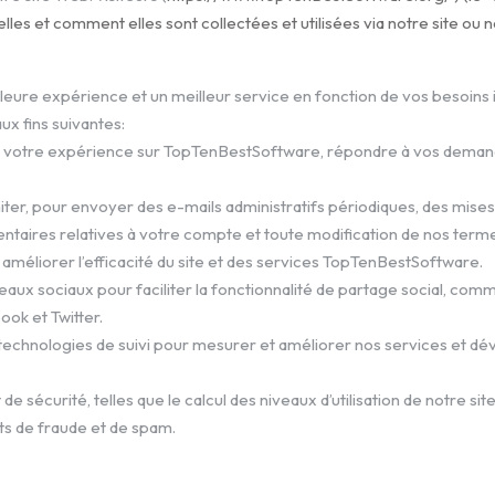
es et comment elles sont collectées et utilisées via notre site ou n
leure expérience et un meilleur service en fonction de vos besoins i
ux fins suivantes:
r votre expérience sur TopTenBestSoftware, répondre à vos demandes
miter, pour envoyer des e-mails administratifs périodiques, des mises 
aires relatives à votre compte et toute modification de nos termes,
 améliorer l’efficacité du site et des services TopTenBestSoftware.
ux sociaux pour faciliter la fonctionnalité de partage social, comm
ok et Twitter.
es technologies de suivi pour mesurer et améliorer nos services et dé
 de sécurité, telles que le calcul des niveaux d’utilisation de notre si
s de fraude et de spam.