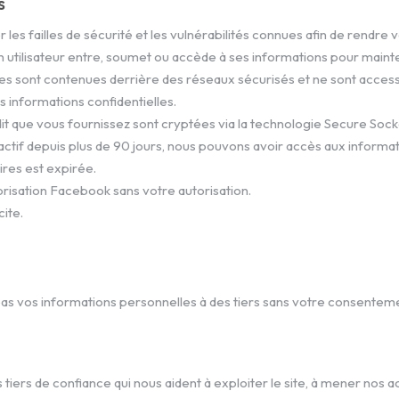
s
s failles de sécurité et les vulnérabilités connues afin de rendre vo
n utilisateur entre, soumet ou accède à ses informations pour mainte
s sont contenues derrière des réseaux sécurisés et ne sont accessi
 informations confidentielles.
dit que vous fournissez sont cryptées via la technologie Secure Sock
 actif depuis plus de 90 jours, nous pouvons avoir accès aux inform
res est expirée.
orisation Facebook sans votre autorisation.
cite.
as vos informations personnelles à des tiers sans votre consentem
ers de confiance qui nous aident à exploiter le site, à mener nos act