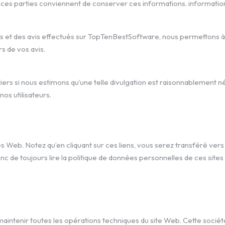
 ces parties conviennent de conserver ces informations. information
ns et des avis effectués sur TopTenBestSoftware, nous permettons à d’
s de vos avis.
tiers si nous estimons qu’une telle divulgation est raisonnablement n
os utilisateurs.
s Web. Notez qu’en cliquant sur ces liens, vous serez transféré ver
de toujours lire la politique de données personnelles de ces sites
aintenir toutes les opérations techniques du site Web. Cette socié