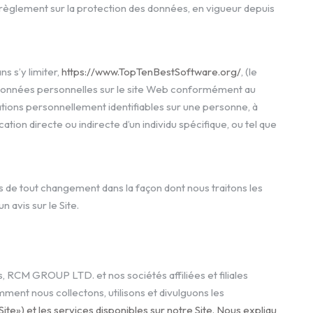
u règlement sur la protection des données, en vigueur depuis
s s’y limiter,
https://www.TopTenBestSoftware.org/
, (le
vos données personnelles sur le site Web conformément au
ions personnellement identifiables sur une personne, à
tion directe ou indirecte d’un individu spécifique, ou tel que
s de tout changement dans la façon dont nous traitons les
 avis sur le Site.
 RCM GROUP LTD. et nos sociétés affiliées et filiales
ment nous collectons, utilisons et divulguons les
te») et les services disponibles sur notre Site. Nous expliqu