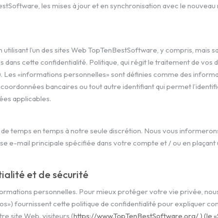
nBestSoftware, les mises à jour et en synchronisation avec le nouvea
 utilisant l’un des sites Web TopTenBestSoftware, y compris, mais san
 dans cette confidentialité. Politique, qui régit le traitement de 
 Les «informations personnelles» sont définies comme des informat
ordonnées bancaires ou tout autre identifiant qui permet l’identifica
nées applicables.
té de temps en temps à notre seule discrétion. Nous vous informeron
 e-mail principale spécifiée dans votre compte et / ou en plaçant un
alité et de sécurité
rmations personnelles. Pour mieux protéger votre vie privée, nous,
») fournissent cette politique de confidentialité pour expliquer com
e site Web. visiteurs (
https://www.TopTenBestSoftware.org/ ) (le «Si